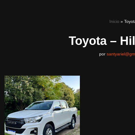
Ir
Inicio
»
Toyot
al
contenido
Toyota – H
por
santyariel@gm