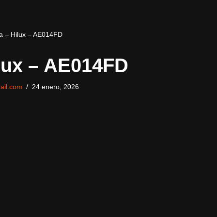
a – Hilux – AE014FD
ilux – AE014FD
ail.com
24 enero, 2026